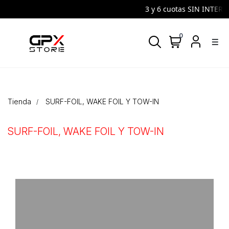
3 y 6 cuotas SIN INTERES |
0
density_medium
Tienda
SURF-FOIL, WAKE FOIL Y TOW-IN
SURF-FOIL, WAKE FOIL Y TOW-IN