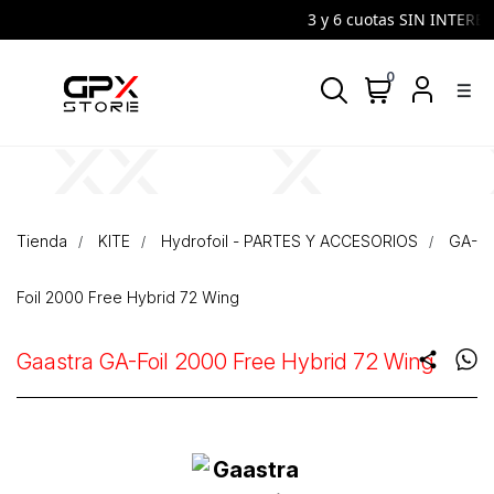
3 y 6 cuotas SIN INTERES 
0
density_medium
Tienda
KITE
Hydrofoil - PARTES Y ACCESORIOS
GA-
Foil 2000 Free Hybrid 72 Wing
Gaastra GA-Foil 2000 Free Hybrid 72 Wing
share