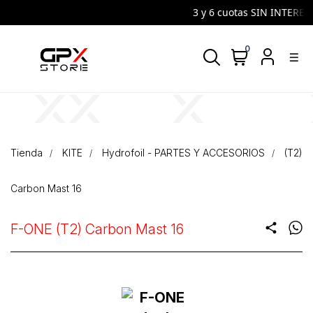
3 y 6 cuotas SIN INTERES |
0
density_medium
Tienda
KITE
Hydrofoil - PARTES Y ACCESORIOS
(T2)
Carbon Mast 16
F-ONE (T2) Carbon Mast 16
share