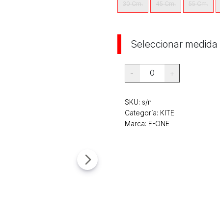
30 Cm.
45 Cm.
55 Cm.
Seleccionar medida
0
-
+
SKU:
s/n
Categoría:
KITE
Marca: F-ONE