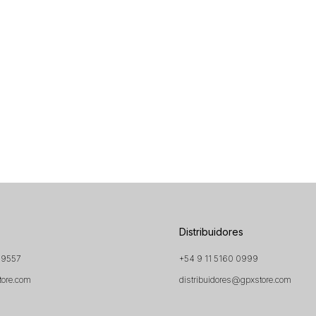
Distribuidores
 9557
+54 9 11 5160 0999
tore.com
distribuidores@gpxstore.com