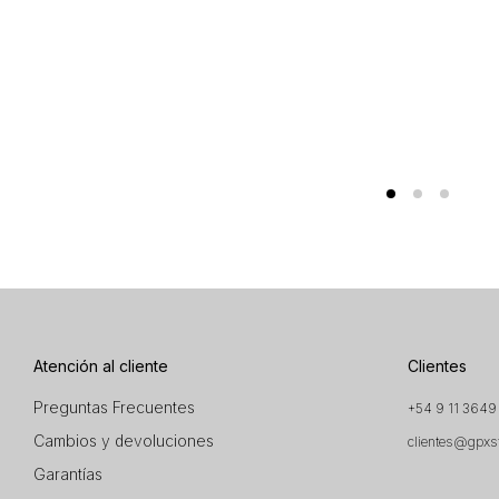
Atención al cliente
Clientes
Preguntas Frecuentes
+54 9 11 3649
Cambios y devoluciones
clientes@gpxs
Garantías