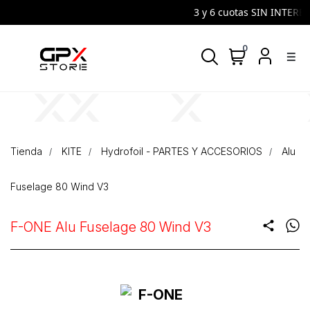
3 y 6 cuotas SIN INTERES 
0
density_medium
Tienda
KITE
Hydrofoil - PARTES Y ACCESORIOS
Alu
Fuselage 80 Wind V3
F-ONE Alu Fuselage 80 Wind V3
share