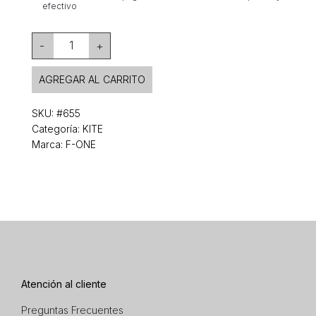
efectivo
1
-
+
AGREGAR AL CARRITO
SKU:
#655
Categoría:
KITE
Marca: F-ONE
Atención al cliente
Preguntas Frecuentes