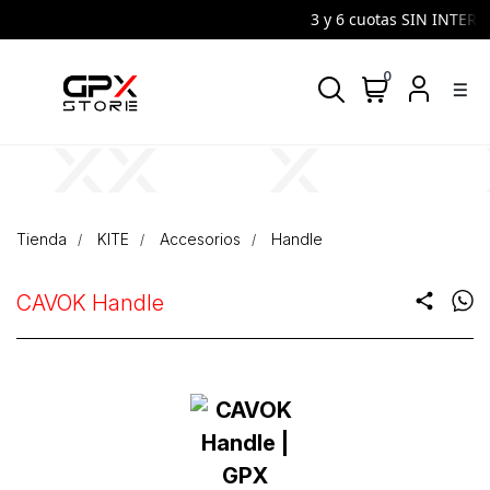
3 y 6 cuotas SIN INTERES 
0
density_medium
Tienda
KITE
Accesorios
Handle
CAVOK Handle
share