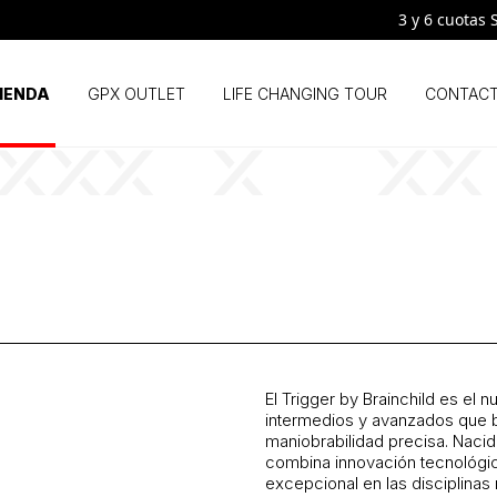
3 y 6 cuotas SIN 
IENDA
GPX OUTLET
LIFE CHANGING TOUR
CONTAC
El
Trigger by Brainchild
es el nu
intermedios y avanzados que bu
maniobrabilidad precisa. Nacido
combina innovación tecnológic
excepcional en las disciplina