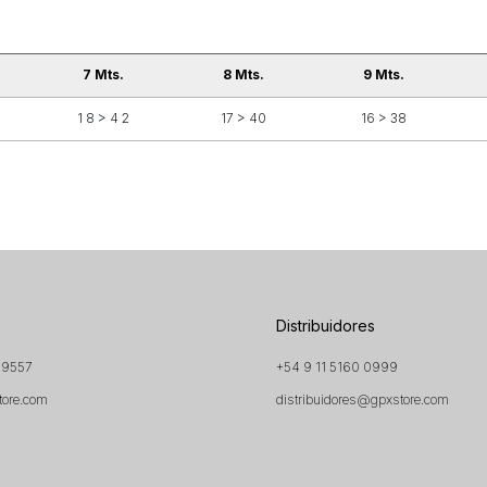
7 Mts.
8 Mts.
9 Mts.
1 8 > 4 2
17 > 40
16 > 38
Distribuidores
 9557
+54 9 11 5160 0999
tore.com
distribuidores@gpxstore.com