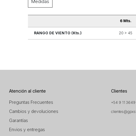
Medidas
6 Mts.
RANGO DE VIENTO (Kts.)
20 > 45
Atención al cliente
Clientes
Preguntas Frecuentes
+54 9 11 3649
Cambios y devoluciones
clientes@gpxs
Garantías
Envios y entregas