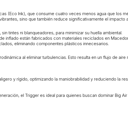
ógicas (Eco Ink), que consume cuatro veces menos agua que los mét
vibrantes, sino que también reduce significativamente el impacto 
in tintes ni blanqueadores, para minimizar su huella ambiental.
e inflado están fabricados con materiales reciclados en Macedonia
clados, eliminando componentes plásticos innecesarios.
odinámica al eliminar turbulencias. Esto resulta en un flujo de ai
ligero y rígido, optimizando la maniobrabilidad y reduciendo la res
 generación, el Trigger es ideal para quienes buscan dominar Big Ai