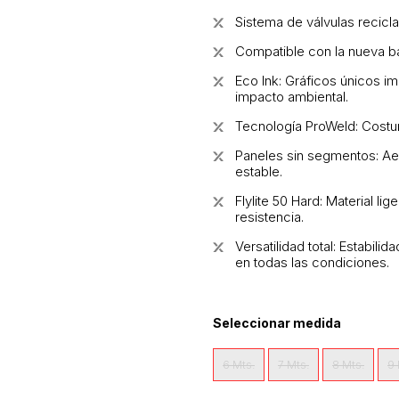
Sistema de válvulas recicl
Compatible con la nueva b
Eco Ink: Gráficos únicos i
impacto ambiental.
Tecnología ProWeld: Costur
Paneles sin segmentos: Ae
estable.
Flylite 50 Hard: Material li
resistencia.
Versatilidad total: Estabili
en todas las condiciones.
Seleccionar medida
6 Mts.
7 Mts.
8 Mts.
9 