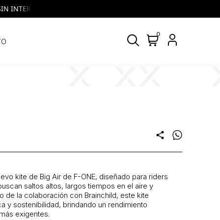
INTERES | VISA y MASTERCARD | Todos los días, todos los bancos
0
TO
share
evo kite de Big Air de F-ONE, diseñado para riders
scan saltos altos, largos tiempos en el aire y
 de la colaboración con Brainchild, este kite
a y sostenibilidad, brindando un rendimiento
s más exigentes.