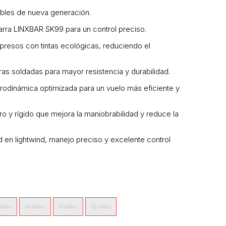
ables de nueva generación.
arra LINXBAR SK99 para un control preciso.
mpresos con tintas ecológicas, reduciendo el
as soldadas para mayor resistencia y durabilidad.
rodinámica optimizada para un vuelo más eficiente y
gero y rígido que mejora la maniobrabilidad y reduce la
dad en lightwind, manejo preciso y excelente control
Mts.
10 Mts.
11 Mts.
12 Mts.