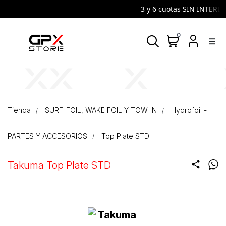
3 y 6 cuotas SIN INTERES 
0
density_medium
Tienda
SURF-FOIL, WAKE FOIL Y TOW-IN
Hydrofoil -
PARTES Y ACCESORIOS
Top Plate STD
Takuma Top Plate STD
share