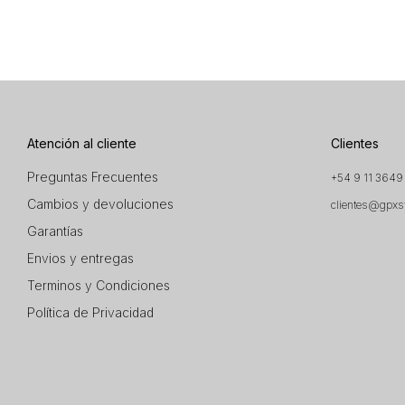
Atención al cliente
Clientes
Preguntas Frecuentes
+54 9 11 3649
Cambios y devoluciones
clientes@gpxs
Garantías
Envios y entregas
Terminos y Condiciones
Política de Privacidad