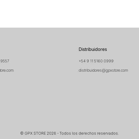
Distribuidores
 9557
+54 9 11 5160 0999
tore.com
distribuidores@gpxstore.com
© GPX STORE 2026 - Todos los derechos reservados.