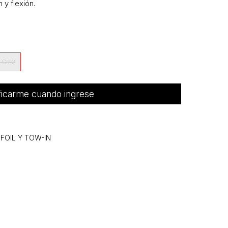
 y flexión.
0 Cm2
ficarme cuando ingrese
 FOIL Y TOW-IN