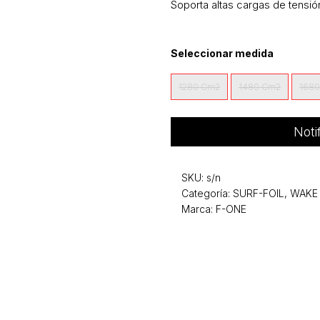
Soporta altas cargas de tensión
Seleccionar medida
1280 Cm2
1480 Cm2
168
Noti
SKU:
s/n
Categoría:
SURF-FOIL, WAKE
Marca: F-ONE