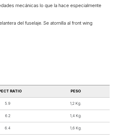
piedades mecánicas lo que la hace especialmente
lantera del fuselaje. Se atornilla al front wing
PECT RATIO
PESO
5.9
1,2 Kg.
6.2
1,4 Kg.
6.4
1,6 Kg.