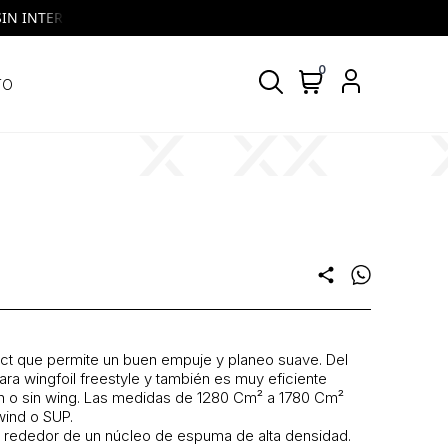
INTERES | VISA y MASTERCARD | Todos los días, todos los bancos
0
TO
share
ect que permite un buen empuje y planeo suave. Del
a wingfoil freestyle y también es muy eficiente
on o sin wing. Las medidas de 1280 Cm² a 1780 Cm²
ind o SUP.
al rededor de un núcleo de espuma de alta densidad.