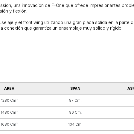
pression, una innovación de F-One que ofrece impresionantes pro
ión y flexión.
selaje y el front wing utilizando una gran placa sólida en la parte de
una conexión que garantiza un ensamblaje muy sólido y rígido.
.
AREA
SPAN
AS
1280 Cm²
87 Cm.
1480 Cm²
96 Cm.
1680 Cm²
104 Cm.