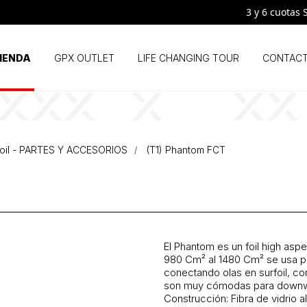
3 y 6 cuotas SIN 
IENDA
GPX OUTLET
LIFE CHANGING TOUR
CONTAC
oil - PARTES Y ACCESORIOS
(T1) Phantom FCT
El Phantom es un foil high asp
980 Cm² al 1480 Cm² se usa par
conectando olas en surfoil, c
son muy cómodas para downw
Construcción: Fibra de vidrio 