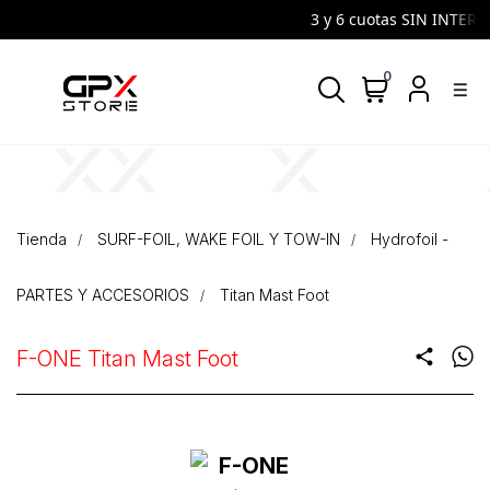
3 y 6 cuotas SIN INTERES 
0
density_medium
Tienda
SURF-FOIL, WAKE FOIL Y TOW-IN
Hydrofoil -
PARTES Y ACCESORIOS
Titan Mast Foot
F-ONE Titan Mast Foot
share