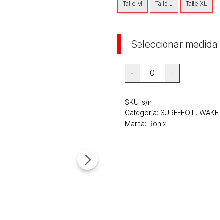
Talle M
Talle L
Talle XL
Seleccionar medida
0
-
+
SKU:
s/n
Categoría:
SURF-FOIL, WAKE
Marca: Ronix