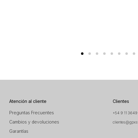
Atención al cliente
Clientes
Preguntas Frecuentes
+54 9 11 3649
Cambios y devoluciones
clientes@gpxs
Garantías