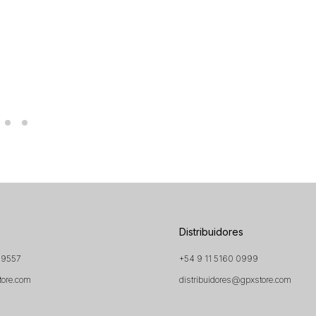
Distribuidores
 9557
+54 9 11 5160 0999
tore.com
distribuidores@gpxstore.com