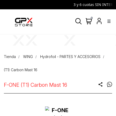
3 y 6 cuotas SIN INTERES 
0
density_medium
Tienda
WING
Hydrofoil - PARTES Y ACCESORIOS
(T1) Carbon Mast 16
F-ONE (T1) Carbon Mast 16
share