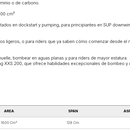
uminio o de carbono.
1900 cm²
entados en dockstart y pumping, para principiantes en SUP downwi
entos ligeros, o para riders que ya saben cómo comenzar desde el m
elle, bombear en aguas planas y para riders de mayor estatura.
ing XXS 200, que ofrece habilidades excepcionales de bombeo y u
AREA
SPAN
AS
1600 Cm²
128 Cm.