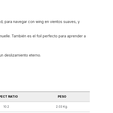
nd, para navegar con wing en vientos suaves, y
uelle. También es el foil perfecto para aprender a
n deslizamiento eterno.
PECT RATIO
PESO
10.2
2.03 Kg.