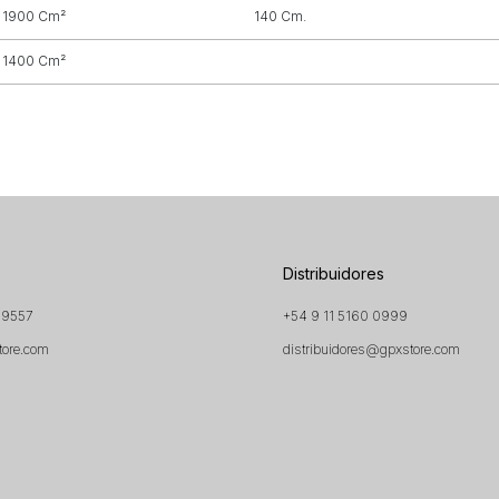
1900 Cm²
140 Cm.
1400 Cm²
Distribuidores
 9557
+54 9 11 5160 0999
tore.com
distribuidores@gpxstore.com