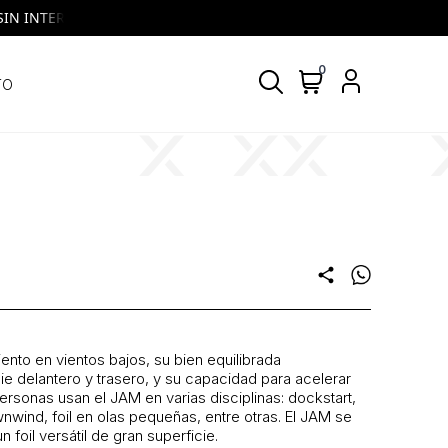
INTERES | VISA y MASTERCARD | Todos los días, todos los bancos
0
TO
share
ento en vientos bajos, su bien equilibrada
pie delantero y trasero, y su capacidad para acelerar
personas usan el
JAM
en varias disciplinas: dockstart,
wind, foil en olas pequeñas, entre otras. El JAM se
foil versátil de gran superficie.