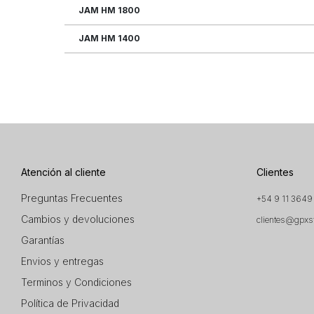
JAM HM 1800
JAM HM 1400
Atención al cliente
Clientes
Preguntas Frecuentes
+54 9 11 3649
Cambios y devoluciones
clientes@gpxs
Garantías
Envios y entregas
Terminos y Condiciones
Política de Privacidad