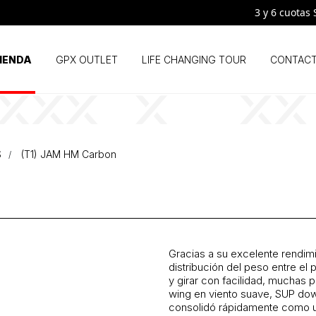
3 y 6 cuotas SIN 
IENDA
GPX OUTLET
LIFE CHANGING TOUR
CONTAC
S
(T1) JAM HM Carbon
Gracias a su excelente rendimi
distribución del peso entre el 
y girar con facilidad, muchas 
wing en viento suave, SUP down
consolidó rápidamente como un 