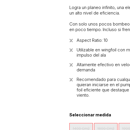
Logra un planeo infinito, una 
un alto nivel de eficiencia.
Con solo unos pocos bombeos, 
en poco tiempo. Incluso si fre
Aspect Ratio: 10
Utilizable en wingfoil con
impulso del ala
Altamente efectivo en veloc
demanda
Recomendado para cualquier
quieran iniciarse en el pu
foil eficiente que destaqu
viento.
Seleccionar medida
1400 Cm2
1600 Cm2
190