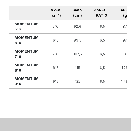
AREA
SPAN
ASPECT
PESO
(cm²)
(cm)
RATIO
(g)
MOMENTUM
516
92,6
16,5
875
516
MOMENTUM
616
99,5
16,5
975
616
MOMENTUM
716
107,5
16,5
1.160
716
MOMENTUM
816
115
16,5
1.280
816
MOMENTUM
916
122
16,5
1.490
916