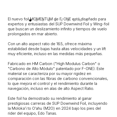
El nuevo foil
MOMENTUM
de
F-ONE
está diseñado para
expertos y entusiastas del SUP Downwind Foil y Wing-foil
que buscan un deslizamiento infinito y tiempos de vuelo
prolongados en mar abierto.
Con un alto
aspect ratio de 16.5
, ofrece máxima
estabilidad desde bajas hasta altas velocidades y un lift
muy eficiente, incluso en las medidas más pequeñas.
Fabricado en
HM Carbon
("High Modulus Carbon" o
"Carbono de Alto Módulo" patentado por F-ONE). Este
material se caracteriza por su mayor rigidez en
comparación con las fibras de carbono convencionales,
lo que mejora el control y el rendimiento durante la
navegación, incluso en alas de alto Aspect Ratio.
Este foil ha demostrado su rendimiento al ganar
prestigiosas carreras de SUP Downwind Foil, incluyendo
la Moloka’i to O’ahu (M2O) en 2024 bajo los pies del
rider del equipo, Edo Tanas.