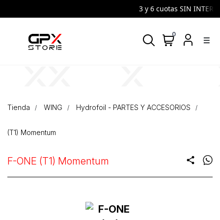
3 y 6 cuotas SIN INTERES 
0
density_medium
Tienda
WING
Hydrofoil - PARTES Y ACCESORIOS
(T1) Momentum
F-ONE (T1) Momentum
share