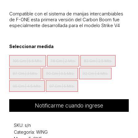
Compatible con el sistema de manijas intercambiables
de F-ONE esta primera versión del Carbon Boom fue
especialmente desarrollada para el modelo Strike V4
Seleccionar medida
105 Cm | 5.5 Mts.
78 Cm | 2 Mts.
83 Cm | 2.5 Mts.
87 Cm | 3 Mts.
90 Cm | 3.5 Mts.
92 Cm | 4 Mts.
95 Cm | 4.5 Mts.
97 Cm | 5 Mts.
Notificarme cuando ingrese
SKU:
s/n
Categoría:
WING