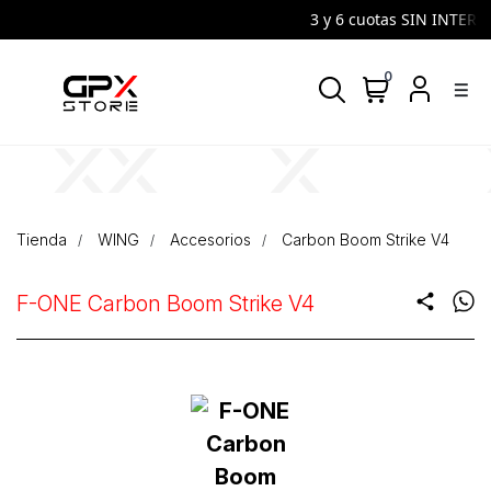
3 y 6 cuotas SIN INTERES |
0
density_medium
Tienda
WING
Accesorios
Carbon Boom Strike V4
F-ONE Carbon Boom Strike V4
share