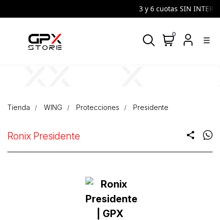
3 y 6 cuotas SIN INTERES 
0
density_medium
Tienda
WING
Protecciones
Presidente
Ronix Presidente
share