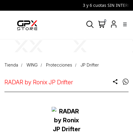
3 y 6 cuotas SIN INTERES 
0
density_medium
Tienda
WING
Protecciones
JP Drifter
RADAR by Ronix JP Drifter
share