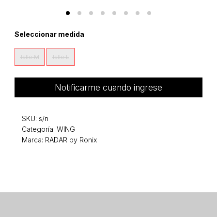
Seleccionar medida
Talle M
Talle L
Notificarme cuando ingrese
SKU:
s/n
Categoría:
WING
Marca: RADAR by Ronix