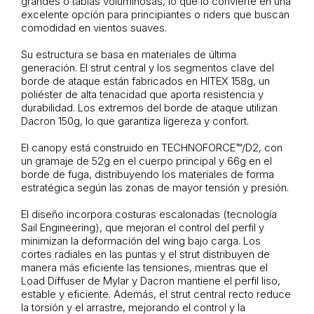
grandes o tablas voluminosas, lo que lo convierte en una
excelente opción para principiantes o riders que buscan
comodidad en vientos suaves.
Su estructura se basa en materiales de última
generación. El strut central y los segmentos clave del
borde de ataque están fabricados en HITEX 158g, un
poliéster de alta tenacidad que aporta resistencia y
durabilidad. Los extremos del borde de ataque utilizan
Dacron 150g, lo que garantiza ligereza y confort.
El canopy está construido en TECHNOFORCE™/D2, con
un gramaje de 52g en el cuerpo principal y 66g en el
borde de fuga, distribuyendo los materiales de forma
estratégica según las zonas de mayor tensión y presión.
El diseño incorpora costuras escalonadas (tecnología
Sail Engineering), que mejoran el control del perfil y
minimizan la deformación del wing bajo carga. Los
cortes radiales en las puntas y el strut distribuyen de
manera más eficiente las tensiones, mientras que el
Load Diffuser de Mylar y Dacron mantiene el perfil liso,
estable y eficiente. Además, el strut central recto reduce
la torsión y el arrastre, mejorando el control y la