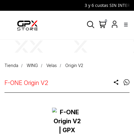
3 y 6 cuotas SIN INTERES |
0
density_medium
Tienda
WING
Velas
Origin V2
F-ONE Origin V2
share