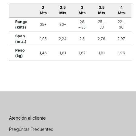
2
2.5
3
3.5
4
Mts
Mts
Mts
Mts
Mts
Rango
28
25 –
22 –
35+
30+
(knts)
– 35
33
30
Span
1,95
2,24
2,5
2,76
2,97
(mts.)
Peso
1,46
1,61
1,67
1,81
1,96
(kg)
Atención al cliente
Preguntas Frecuentes