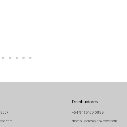
Distribuidores
 9557
+54 9 11 5160 0999
tore.com
distribuidores@gpxstore.com