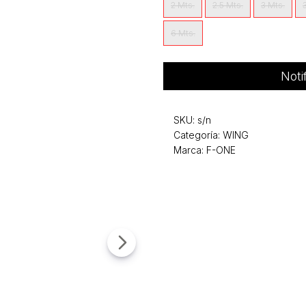
2 Mts.
2.5 Mts.
3 Mts.
6 Mts.
Noti
SKU:
s/n
Categoría:
WING
Marca: F-ONE