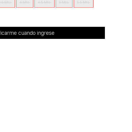
3.5 Mts.
4 Mts.
4.5 Mts.
5 Mts.
5.5 Mts.
ficarme cuando ingrese