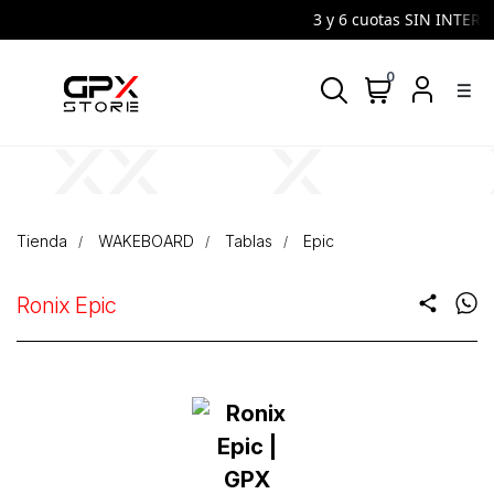
3 y 6 cuotas SIN INTERES 
0
density_medium
Tienda
WAKEBOARD
Tablas
Epic
Ronix Epic
share