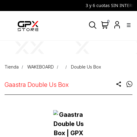
3 y 6 cuotas SIN INTERES 
0
density_medium
Tienda
WAKEBOARD
Double Us Box
Gaastra Double Us Box
share