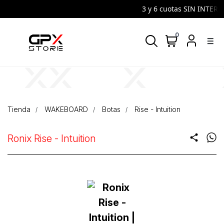
3 y 6 cuotas SIN INTERES 
0
density_medium
Tienda
WAKEBOARD
Botas
Rise - Intuition
Ronix Rise - Intuition
share