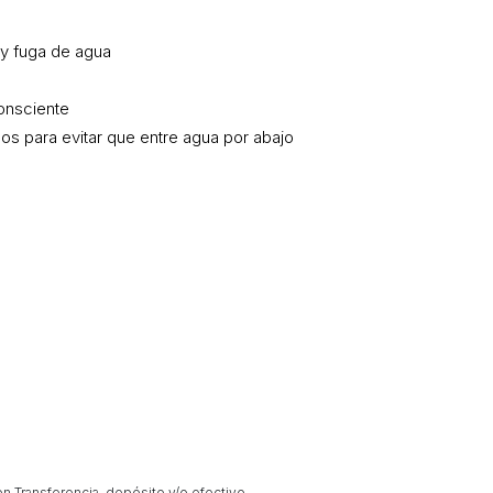
 y fuga de agua
onsciente
llos para evitar que entre agua por abajo
 Transferencia, depósito y/o efectivo