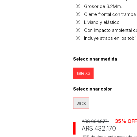
Grosor de 3.2Mm.
Cierre frontal con trampa
Liviano y elástico
Con impacto ambiental c
Incluye straps en los tobi
Seleccionar medida
Talle XS
Seleccionar color
Black
35% OFF
ARS 664.877
ARS 432.170
10% de descuento pagando con