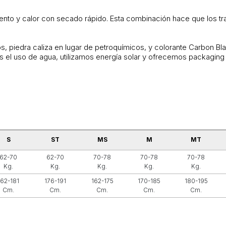
iento y calor con secado rápido. Esta combinación hace que los t
, piedra caliza en lugar de petroquímicos, y colorante Carbon Bl
 el uso de agua, utilizamos energía solar y ofrecemos packaging
S
ST
MS
M
MT
62-70
62-70
70-78
70-78
70-78
Kg.
Kg.
Kg.
Kg.
Kg.
162-181
176-191
162-175
170-185
180-195
Cm.
Cm.
Cm.
Cm.
Cm.