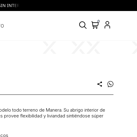
 INTERES | VISA y MASTERCARD | Todos los días, todos los bancos
0
TO
share
delo todo terreno de Manera. Su abrigo interior de
s provee flexibilidad y liviandad sintiéndose súper
scos