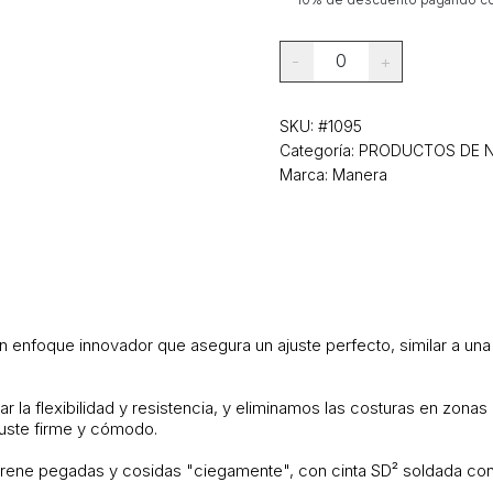
0
-
+
SKU:
#1095
Categoría:
PRODUCTOS DE 
Marca: Manera
nfoque innovador que asegura un ajuste perfecto, similar a una se
la flexibilidad y resistencia, y eliminamos las costuras en zonas d
juste firme y cómodo.
ne pegadas y cosidas "ciegamente", con cinta SD² soldada con ai