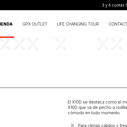
3 y 6 cuotas SIN
IENDA
GPX OUTLET
LIFE CHANGING TOUR
CONTAC
El X10D se destaca como el mo
X10D que va de pecho a rodilla
cómodo en todo momento.
Para climas cálidos y fre