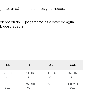
rajes sean cálidos, duraderos y cómodos,
ack reciclado. El pegamento es a base de agua,
 biodegradable.
LS
L
XL
XXL
78-86
78-86
86-94
94-102
Kg.
Kg.
Kg.
Kg.
166-180
175-190
177-196
181-201
Cm.
Cm.
Cm.
Cm.