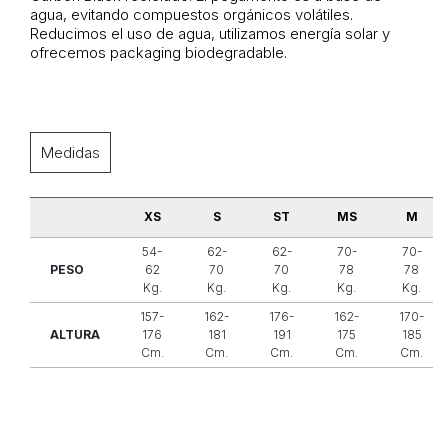
agua, evitando compuestos orgánicos volátiles.
Reducimos el uso de agua, utilizamos energía solar y
ofrecemos packaging biodegradable.
Medidas
XS
S
ST
MS
M
54-
62-
62-
70-
70-
PESO
62
70
70
78
78
Kg.
Kg.
Kg.
Kg.
Kg.
157-
162-
176-
162-
170-
ALTURA
176
181
191
175
185
Cm.
Cm.
Cm.
Cm.
Cm.