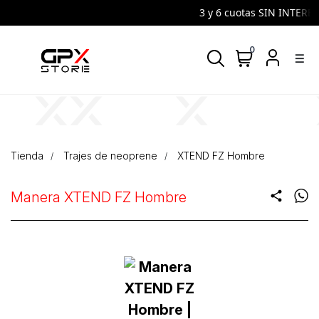
3 y 6 cuotas SIN INTERES |
0
density_medium
Tienda
Trajes de neoprene
XTEND FZ Hombre
Manera XTEND FZ Hombre
share