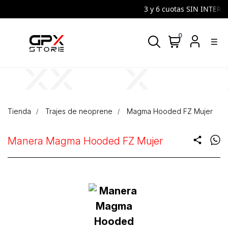
3 y 6 cuotas SIN INTERES |
0
density_medium
Tienda
Trajes de neoprene
Magma Hooded FZ Mujer
Manera Magma Hooded FZ Mujer
share