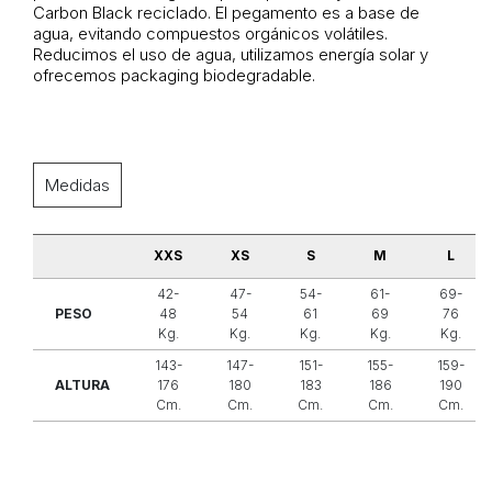
Carbon Black reciclado. El pegamento es a base de
agua, evitando compuestos orgánicos volátiles.
Reducimos el uso de agua, utilizamos energía solar y
ofrecemos packaging biodegradable.
Medidas
XXS
XS
S
M
L
42-
47-
54-
61-
69-
PESO
48
54
61
69
76
Kg.
Kg.
Kg.
Kg.
Kg.
143-
147-
151-
155-
159-
ALTURA
176
180
183
186
190
Cm.
Cm.
Cm.
Cm.
Cm.