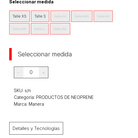
Seleccionar medida
Talle XS
Talle S
Talle St
Talle Ms
Talle M
Talle Mt
Talle L
Talle XL
Seleccionar medida
0
-
+
SKU:
s/n
Categoría:
PRODUCTOS DE NEOPRENE
Marca: Manera
Detalles y Tecnologías