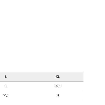
L
XL
19
20,5
10,5
11