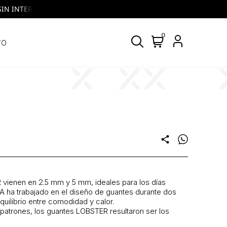
INTERES | VISA y MASTERCARD | Todos los días, todos los bancos
0
TO
share
R
vienen en 2.5 mm y 5 mm, ideales para los días
A ha trabajado en el diseño de guantes durante dos
quilibrio entre comodidad y calor.
patrones, los guantes LOBSTER resultaron ser los