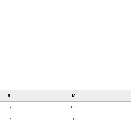
S
M
16
17,5
9,5
10