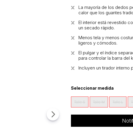
La mayoría de los dedos 
calor que los guantes tradi
El interior está revestido 
un secado rápido.
Menos tela y menos costur
ligeros y cómodos.
El pulgar y el índice separ
para controlar la barra del k
Incluyen un tirador interno
Seleccionar medida
Talle S
Talle M
Talle L
T
Noti