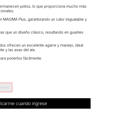
permanecen juntos, lo que proporciona mucho más
cionales.
con MAGMA Plus, garantizando un calor inigualable y
as que un diseño clásico, resultando en guantes
ados ofrecen un excelente agarre y manejo, ideal
ite y las asas del ala.
 para ponerlos fácilmente.
alle XL
ficarme cuando ingrese