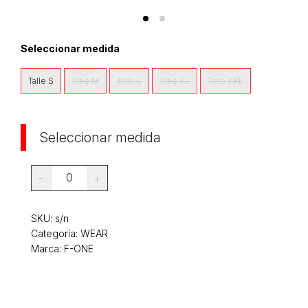
Seleccionar medida
Talle S
Talle M
Talle L
Talle XL
Talle XXL
Seleccionar medida
0
-
+
SKU:
s/n
Categoría:
WEAR
Marca: F-ONE