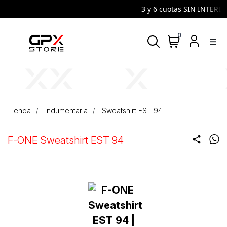
3 y 6 cuotas SIN INTERES 
0
density_medium
Tienda
Indumentaria
Sweatshirt EST 94
F-ONE Sweatshirt EST 94
share