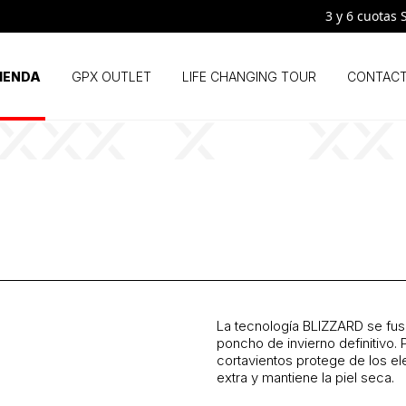
3 y 6 cuotas SIN
IENDA
GPX OUTLET
LIFE CHANGING TOUR
CONTAC
La tecnología BLIZZARD se fusi
poncho de invierno definitivo. 
cortavientos protege de los el
extra y mantiene la piel seca.