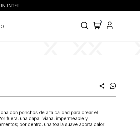
 INTERES | VISA y MASTERCARD | Todos los días, todos los bancos
0
TO
share
ona con ponchos de alta calidad para crear el
Por fuera, una capa liviana, impermeable y
ementos; por dentro, una toalla suave aporta calor