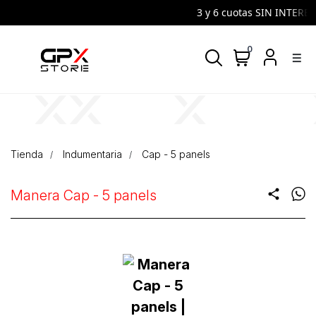
3 y 6 cuotas SIN INTERES 
0
density_medium
Tienda
Indumentaria
Cap - 5 panels
Manera Cap - 5 panels
share