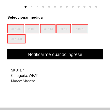
Seleccionar medida
Talle XS
Talle S
Talle M
Talle L
Talle XL
Talle XXL
Notificarme cuando ingrese
SKU:
s/n
Categoría:
WEAR
Marca: Manera