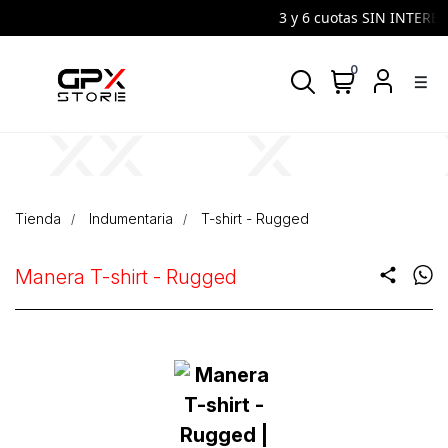
3 y 6 cuotas SIN INTERES 
0
density_medium
Tienda
Indumentaria
T-shirt - Rugged
Manera T-shirt - Rugged
share