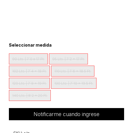
Seleccionar medida
90 Lts. | 7´0 x 17 Ft.
95 Lts. | 7´2 x 17 Ft.
102 Lts. | 7´4 x 18 Ft.
110 Lts. | 7´6 x 18.5 Ft.
120 Lts. | 7´8 x 19 Ft.
130 Lts. | 7´10 x 19.5 Ft.
140 Lts. | 8´2 x 20 Ft.
Notificarme cuando ingrese