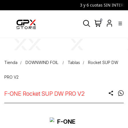
3 y 6 cuotas SIN INTERES 
0
density_medium
Tienda
DOWNWIND FOIL
Tablas
Rocket SUP DW
PRO V2
F-ONE Rocket SUP DW PRO V2
share