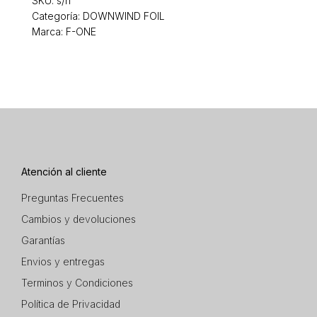
SKU:
s/n
Categoría:
DOWNWIND FOIL
Marca: F-ONE
Atención al cliente
Preguntas Frecuentes
Cambios y devoluciones
Garantías
Envios y entregas
Terminos y Condiciones
Política de Privacidad