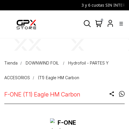
3 y 6 cuotas SIN INTERES |
0
density_medium
Tienda
DOWNWIND FOIL
Hydrofoil - PARTES Y
ACCESORIOS
(T1) Eagle HM Carbon
F-ONE (T1) Eagle HM Carbon
share