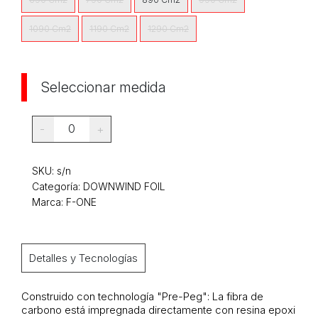
1090 Cm2
1190 Cm2
1290 Cm2
Seleccionar medida
0
-
+
SKU:
s/n
Categoría:
DOWNWIND FOIL
Marca: F-ONE
Detalles y Tecnologías
Construido con technología "Pre-Peg": La fibra de
carbono está impregnada directamente con resina epoxi