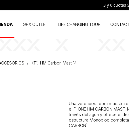
3 y 6 cuotas SIN 
IENDA
GPX OUTLET
LIFE CHANGING TOUR
CONTAC
Y ACCESORIOS
(T1) HM Carbon Mast 14
Una verdadera obra maestra de
el F-ONE HM CARBON MAST 14 tr
través del agua y ofrece el des
estructura Monobloc completa
CARBON)