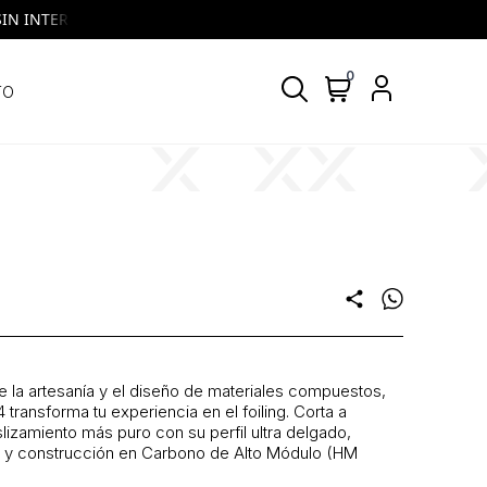
INTERES | VISA y MASTERCARD | Todos los días, todos los bancos
0
TO
share
 la artesanía y el diseño de materiales compuestos,
ansforma tu experiencia en el foiling. Corta a
lizamiento más puro con su perfil ultra delgado,
 y construcción en Carbono de Alto Módulo (HM