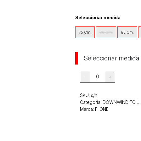
Seleccionar medida
75 Cm.
80 Cm.
85 Cm.
Seleccionar medida
0
-
+
SKU:
s/n
Categoría:
DOWNWIND FOIL
Marca: F-ONE