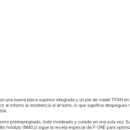
una nueva placa superior integrada y un pie de mástil TITAN en l
ir al mínimo la resistencia al arrastre, lo que significa despegue
bla.
rbono preimpregnado, todo moldeado y curado en una sola vez. Su e
lto módulo (M40J) sigue la receta especial de F-ONE para optimizar