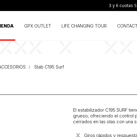
3 y 6 cuotas SIN 
IENDA
GPX OUTLET
LIFE CHANGING TOUR
CONTAC
Y ACCESORIOS
Stab C195 Surf
El estabilizador C195 SURF tien
grueso, ofreciendo el control 
cerrados en las olas con una se
Giros rápidos y respuesta 