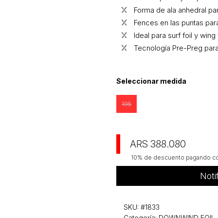
Forma de ala anhedral par
Fences en las puntas para
Ideal para surf foil y wing f
Tecnología Pre-Preg para 
Seleccionar medida
195
ARS 388.080
10% de descuento pagando con
Noti
SKU:
#1833
Categoría:
DOWNWIND FOIL