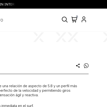
INTERES | VISA y MASTERCARD | Todos los días, todos los bancos
0
TO
share
e una relación de aspecto de 5.8 y un perfil más
perfecto de la velocidad y permitiendo giros
nsación ágil y reactiva.
inmediata en el surf.