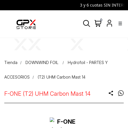
3 y 6 cuotas SIN INTERES 
0
density_medium
Tienda
DOWNWIND FOIL
Hydrofoil - PARTES Y
ACCESORIOS
(T2) UHM Carbon Mast 14
F-ONE (T2) UHM Carbon Mast 14
share