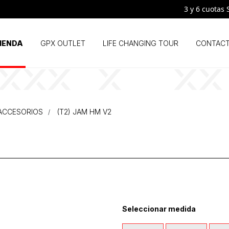
3 y 6 cuotas SI
IENDA
GPX OUTLET
LIFE CHANGING TOUR
CONTAC
Y ACCESORIOS
(T2) JAM HM V2
Seleccionar medida