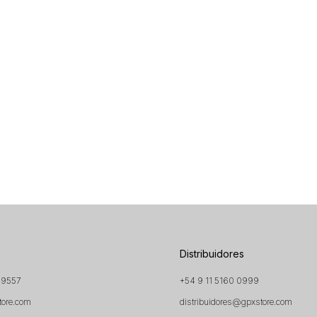
Distribuidores
 9557
+54 9 11 5160 0999
tore.com
distribuidores@gpxstore.com