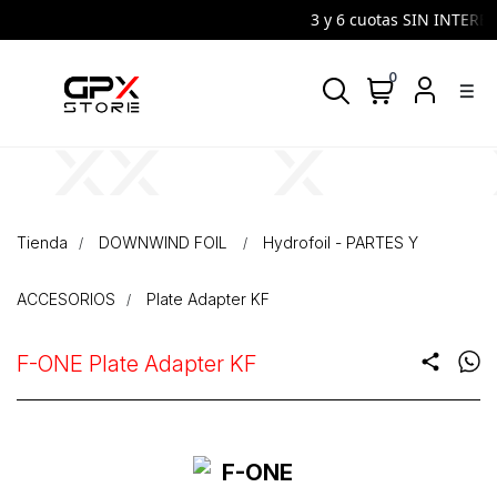
3 y 6 cuotas SIN INTERES 
0
density_medium
Tienda
DOWNWIND FOIL
Hydrofoil - PARTES Y
ACCESORIOS
Plate Adapter KF
F-ONE Plate Adapter KF
share