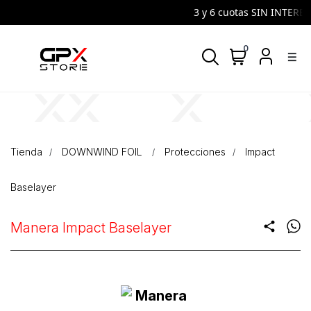
3 y 6 cuotas SIN INTERES 
0
density_medium
Tienda
DOWNWIND FOIL
Protecciones
Impact
Baselayer
Manera Impact Baselayer
share