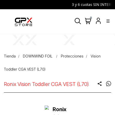
3 y 6 cuotas SIN INTERES 
0
density_medium
Tienda
DOWNWIND FOIL
Protecciones
Vision
Toddler CGA VEST (L70)
Ronix Vision Toddler CGA VEST (L70)
share