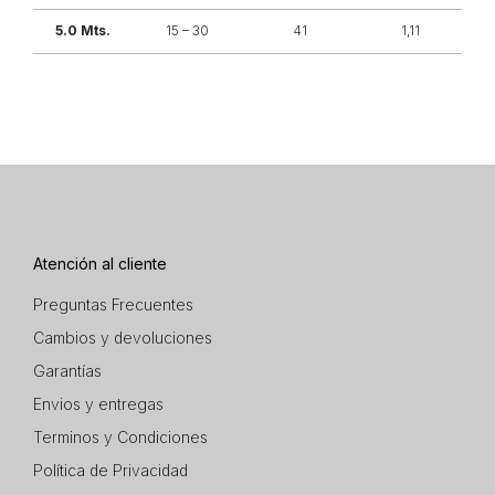
5.0 Mts.
15 – 30
41
1,11
Atención al cliente
Preguntas Frecuentes
Cambios y devoluciones
Garantías
Envios y entregas
Terminos y Condiciones
Política de Privacidad