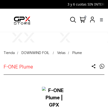
3 y 6 cuotas SIN INTERES |
0
density_medium
Tienda
DOWNWIND FOIL
Velas
Plume
F-ONE Plume
share