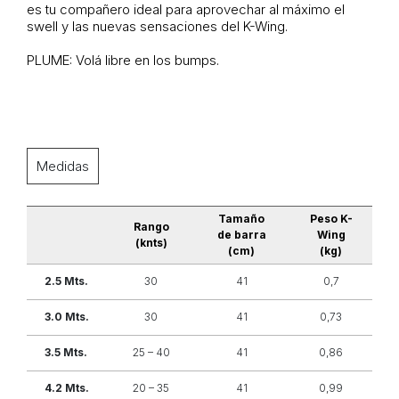
es tu compañero ideal para aprovechar al máximo el
swell y las nuevas sensaciones del K-Wing.
PLUME: Volá libre en los bumps.
Medidas
Tamaño
Peso K-
Rango
de barra
Wing
(knts)
(cm)
(kg)
2.5 Mts.
30
41
0,7
3.0 Mts.
30
41
0,73
3.5 Mts.
25 – 40
41
0,86
4.2 Mts.
20 – 35
41
0,99