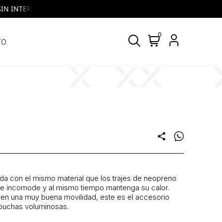
 INTERES | VISA y MASTERCARD | Todos los días, todos los bancos
0
TO
share
da con el mismo material que los trajes de neopreno
te incomode y al mismo tiempo mantenga su calor.
miten una muy buena movilidad, este es el accesorio
apuchas voluminosas.