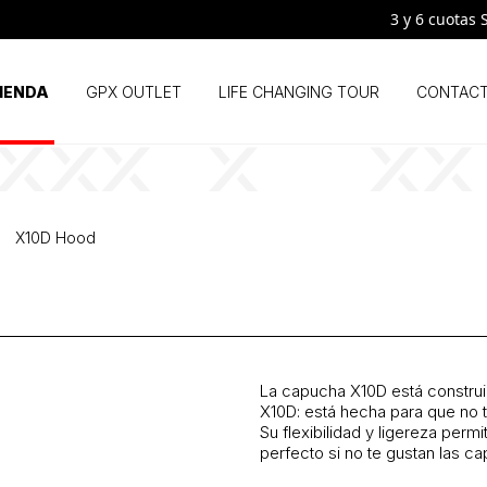
3 y 6 cuotas SIN
IENDA
GPX OUTLET
LIFE CHANGING TOUR
CONTAC
X10D Hood
La capucha X10D está construi
X10D: está hecha para que no 
Su flexibilidad y ligereza per
perfecto si no te gustan las c