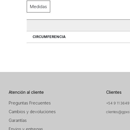
Medidas
CIRCUMFERENCIA
Atención al cliente
Clientes
Preguntas Frecuentes
+54 9 11 3649
Cambios y devoluciones
clientes@gpxs
Garantías
Envios y entregas