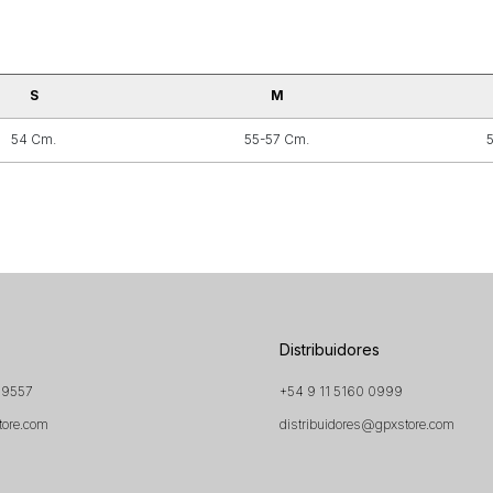
S
M
54 Cm.
55-57 Cm.
Distribuidores
 9557
+54 9 11 5160 0999
tore.com
distribuidores@gpxstore.com