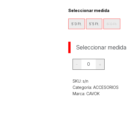
Seleccionar medida
5´0 Ft.
5´5 Ft.
6´0 Ft.
Seleccionar medida
0
-
+
SKU:
s/n
Categoría:
ACCESORIOS
Marca: CAVOK