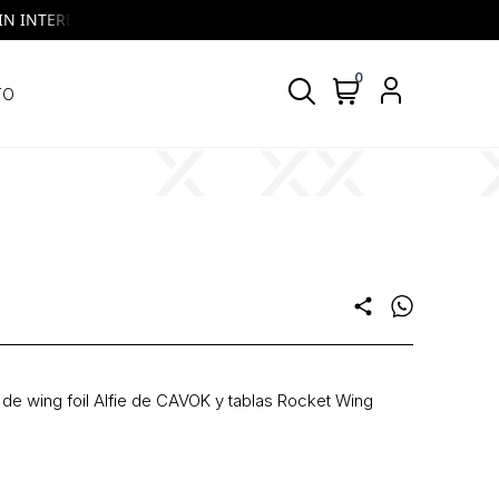
 INTERES | VISA y MASTERCARD | Todos los días, todos los bancos
0
TO
share
a de wing foil Alfie de CAVOK y tablas Rocket Wing