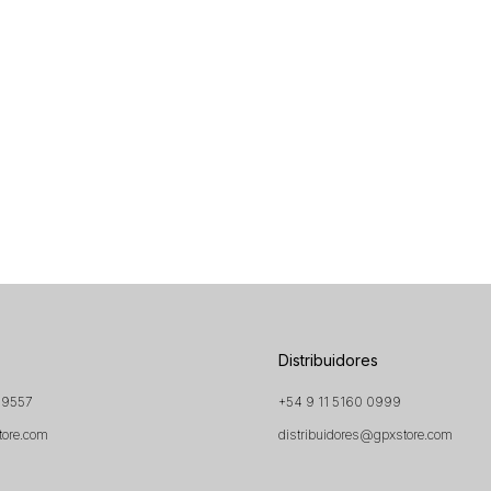
Distribuidores
 9557
+54 9 11 5160 0999
tore.com
distribuidores@gpxstore.com