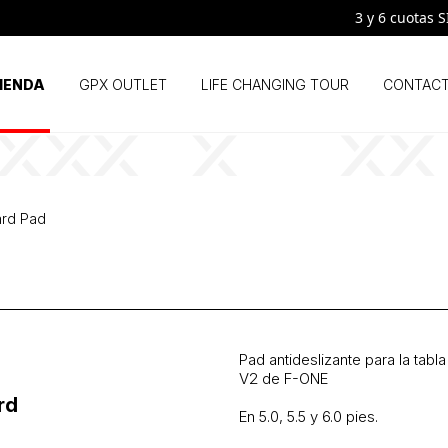
3 y 6 cuotas SIN
IENDA
GPX OUTLET
LIFE CHANGING TOUR
CONTAC
ard Pad
Pad antideslizante para la tabl
V2 de F-ONE
En 5.0, 5.5 y 6.0 pies.