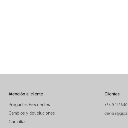
Atención al cliente
Clientes
Preguntas Frecuentes
+54 9 11 3649
Cambios y devoluciones
clientes@gpxs
Garantías