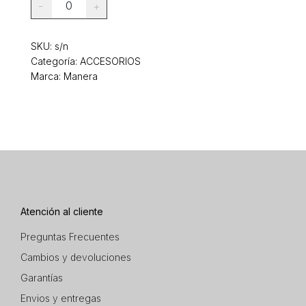
0
-
+
SKU:
s/n
Categoría:
ACCESORIOS
Marca: Manera
Atención al cliente
Preguntas Frecuentes
Cambios y devoluciones
Garantías
Envios y entregas