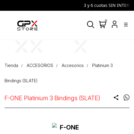
3 y 6 cuotas SIN INTERES 
0
density_medium
Tienda
ACCESORIOS
Accesorios
Platinium 3
Bindings (SLATE)
F-ONE Platinium 3 Bindings (SLATE)
share