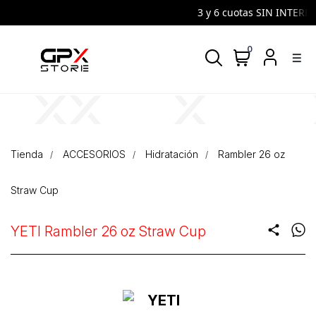
3 y 6 cuotas SIN INTERES |
0
density_medium
Tienda
ACCESORIOS
Hidratación
Rambler 26 oz
Straw Cup
YETI Rambler 26 oz Straw Cup
share