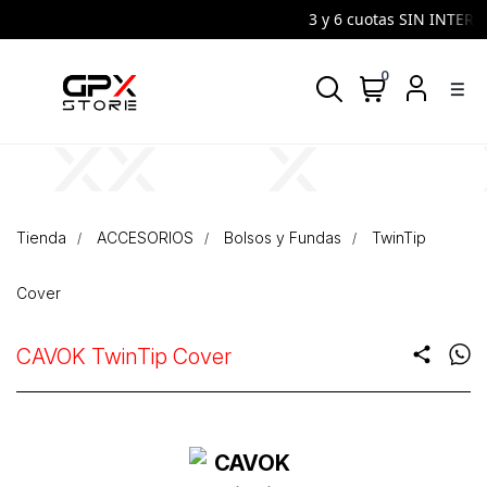
3 y 6 cuotas SIN INTERES 
0
density_medium
Tienda
ACCESORIOS
Bolsos y Fundas
TwinTip
Cover
CAVOK TwinTip Cover
share