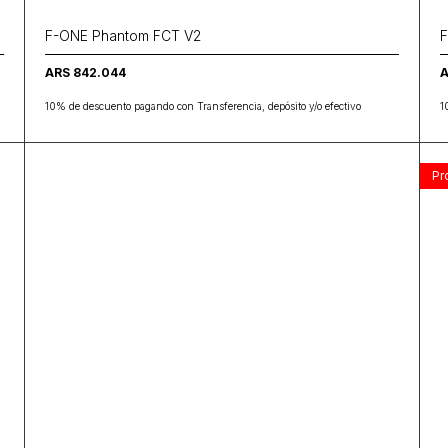
F-ONE Phantom FCT V2
F
ARS 842.044
A
10% de descuento pagando con Transferencia, depósito y/o efectivo
1
Pr