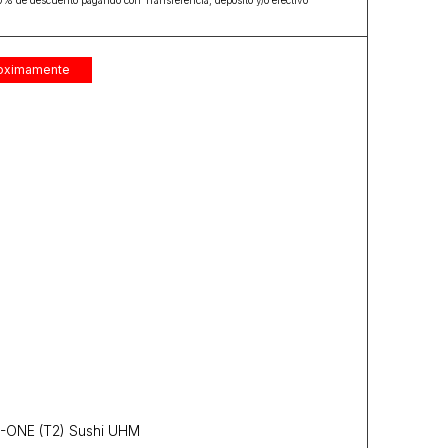
0% de descuento pagando con Transferencia, depósito y/o efectivo
oximamente
-ONE (T2) Sushi UHM