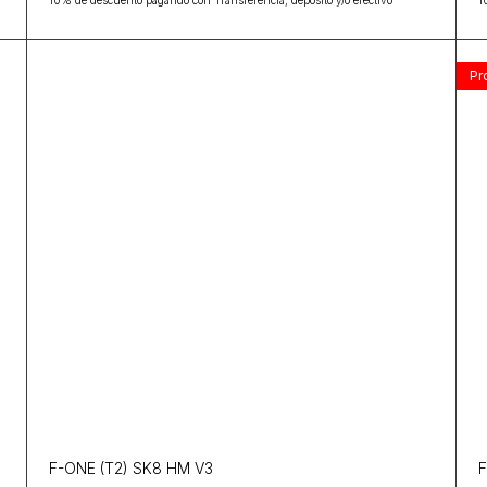
10% de descuento pagando con Transferencia, depósito y/o efectivo
1
Pr
F-ONE (T2) SK8 HM V3
F