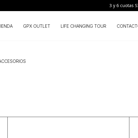
3 y 6 cuotas SIN INTER
IENDA
GPX OUTLET
LIFE CHANGING TOUR
CONTACT
Y ACCESORIOS