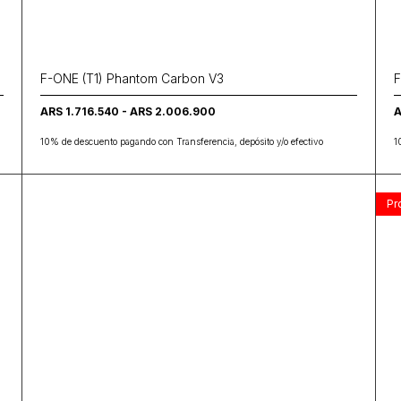
F-ONE (T1) Phantom Carbon V3
F
ARS 1.716.540 - ARS 2.006.900
A
10% de descuento pagando con Transferencia, depósito y/o efectivo
1
Pr