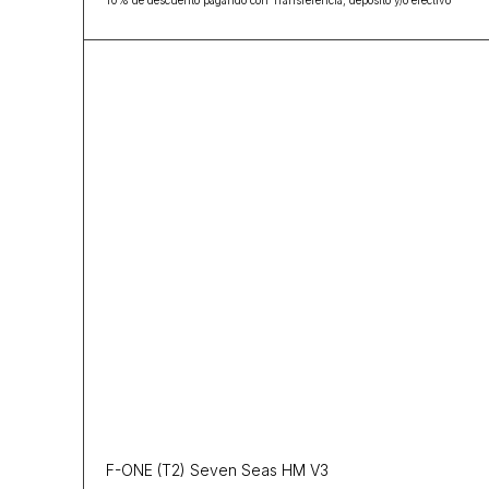
10% de descuento pagando con Transferencia, depósito y/o efectivo
F-ONE (T2) Seven Seas HM V3