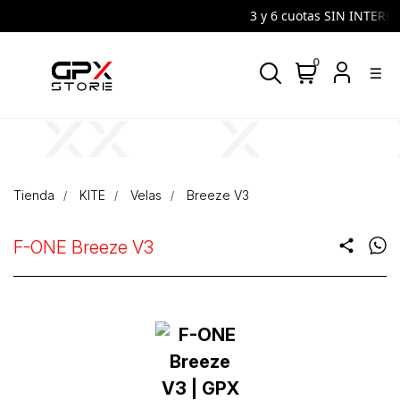
3 y 6 cuotas SIN INTERES |
0
density_medium
Tienda
KITE
Velas
Breeze V3
F-ONE Breeze V3
share