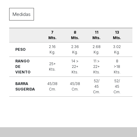
Medidas
7
8
11
13
Mts.
Mts.
Mts.
Mts.
M
2.16
2.36
2.68
3.02
3
PESO
Kg.
Kg.
Kg.
Kg.
K
RANGO
14 >
11 >
8
8
25+
DE
22+
22+
>18
Kts.
VIENTO
Kts.
Kts.
Kts.
K
52/
52/
5
BARRA
45/38
45/38
45
45
SUGERIDA
Cm.
Cm.
Cm.
Cm.
C