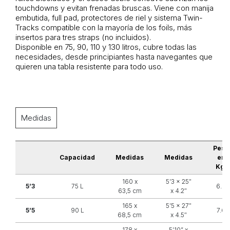
touchdowns y evitan frenadas bruscas. Viene con manija
embutida, full pad, protectores de riel y sistema Twin-
Tracks
compatible con la mayoría de los foils, más
insertos para tres straps (no incluidos).
Disponible en 75, 90, 110 y 130 litros, cubre todas las
necesidades, desde principiantes hasta navegantes que
quieren una tabla resistente para todo uso.
Medidas
Peso
Capacidad
Medidas
Medidas
en
Kg.
160 x
5’3 x 25″
5’3
75 L
6.8
63,5 cm
x 4.2″
165 x
5’5 x 27″
5’5
90 L
7.6
68,5 cm
x 4.5″
178 x
5’10” x