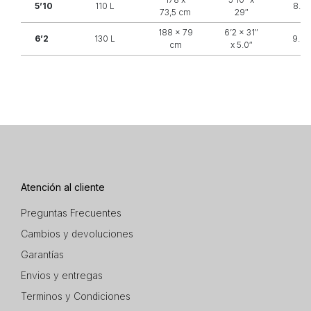
5’10
110 L
8.3
73,5 cm
29″
188 x 79
6’2 x 31″
6’2
130 L
9.4
cm
x 5.0″
Atención al cliente
Preguntas Frecuentes
Cambios y devoluciones
Garantías
Envios y entregas
Terminos y Condiciones