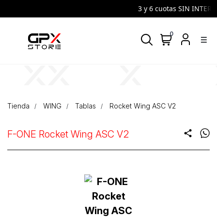
3 y 6 cuotas SIN INTERES |
0
density_medium
Tienda
WING
Tablas
Rocket Wing ASC V2
F-ONE Rocket Wing ASC V2
share