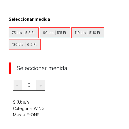
Seleccionar medida
75 Lts. | 5´3 Ft.
90 Lts. | 5´5 Ft.
110 Lts. | 5´10 Ft.
130 Lts. | 6´2 Ft.
Seleccionar medida
0
-
+
SKU:
s/n
Categoría:
WING
Marca: F-ONE