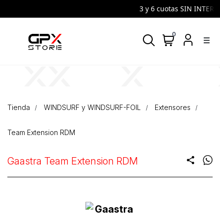
3 y 6 cuotas SIN INTERES
0
density_medium
Tienda
WINDSURF y WINDSURF-FOIL
Extensores
Team Extension RDM
Gaastra Team Extension RDM
share